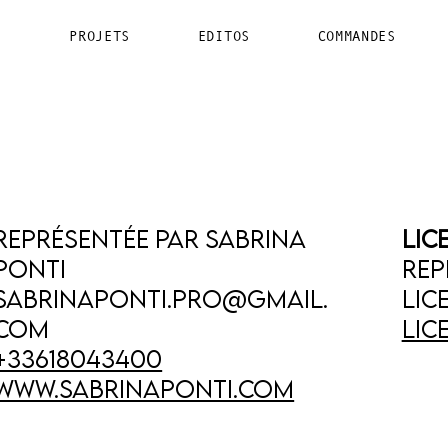
PROJETS
EDITOS
COMMANDES
Représentée par Sabrina
LIC
PONTI
Rep
sabrinaponti.pro@gmail.
LIC
com
lic
+33618043400
www.sabrinaponti.com